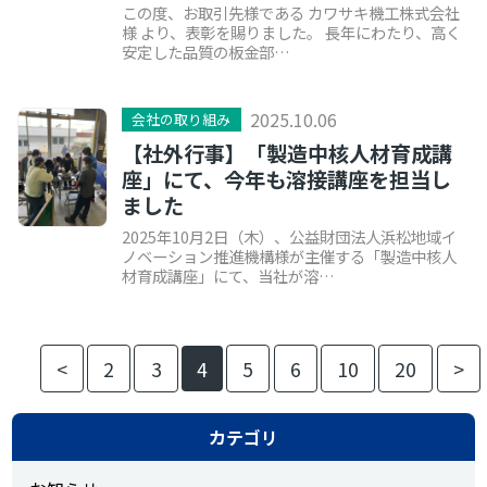
この度、お取引先様である カワサキ機工株式会社
様 より、表彰を賜りました。 長年にわたり、高く
安定した品質の板金部…
2025.10.06
会社の取り組み
【社外行事】「製造中核人材育成講
座」にて、今年も溶接講座を担当し
ました
2025年10月2日（木）、公益財団法人浜松地域イ
ノベーション推進機構様が主催する「製造中核人
材育成講座」にて、当社が溶…
<
2
3
4
5
6
10
20
>
カテゴリ